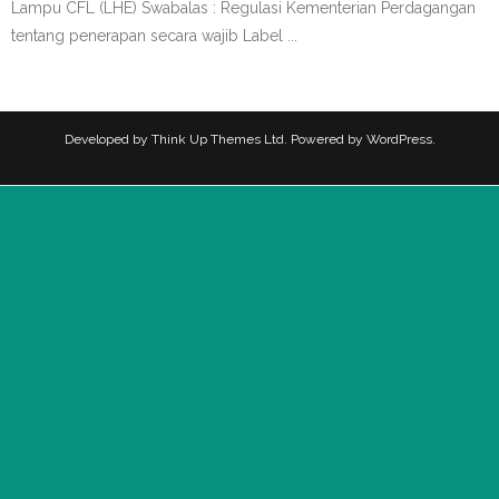
- Dewan Pimpinan
Lampu CFL (LHE) Swabalas : Regulasi Kementerian Perdagangan
tentang penerapan secara wajib Label ...
- Kenapa bergabung Gamatrindo?
Regulasi
Developed by
Think Up Themes Ltd
. Powered by
WordPress
.
- Ringkasan Regulasi
- Regulasi Keuangan, Perdagangan dan Perindustrian
- - Online Single Submission
- Regulasi Teknis
- - Lampu Fluorescent
- - Lampu LED Swabalas
- LKPP & e-Katalog