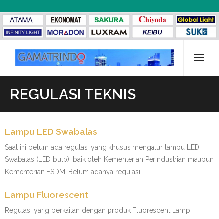
Skip
to
content
Beranda
REGULASI TEKNIS
Katalog Gamatrindo
Lampu LED Swabalas
Tentang Kami
Saat ini belum ada regulasi yang khusus mengatur lampu LED
- Profil Gamatrindo
Swabalas (LED bulb), baik oleh Kementerian Perindustrian maupun
Kementerian ESDM. Belum adanya regulasi ...
- Visi dan Misi
Lampu Fluorescent
- Struktur Organisasi
Regulasi yang berkaitan dengan produk Fluorescent Lamp.