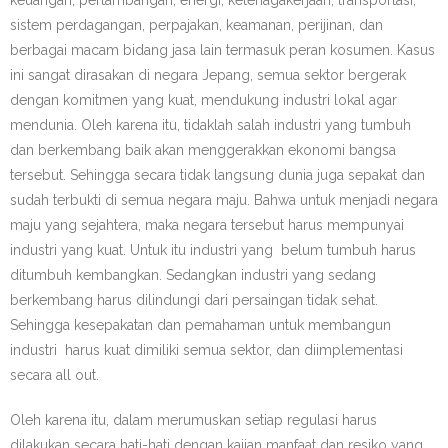
keuangan, pertambangan, energi, ketenagakerjaan, transportasi,
Aktifitas
sistem perdagangan, perpajakan, keamanan, perijinan, dan
berbagai macam bidang jasa lain termasuk peran kosumen. Kasus
- Standar dan Regulasi
ini sangat dirasakan di negara Jepang, semua sektor bergerak
dengan komitmen yang kuat, mendukung industri lokal agar
- Kerjasama dan Promosi
mendunia. Oleh karena itu, tidaklah salah industri yang tumbuh
dan berkembang baik akan menggerakkan ekonomi bangsa
- Pengembangan Industri dan SDM
tersebut. Sehingga secara tidak langsung dunia juga sepakat dan
sudah terbukti di semua negara maju. Bahwa untuk menjadi negara
Publikasi
maju yang sejahtera, maka negara tersebut harus mempunyai
- Berita
industri yang kuat. Untuk itu industri yang belum tumbuh harus
ditumbuh kembangkan. Sedangkan industri yang sedang
- Data
berkembang harus dilindungi dari persaingan tidak sehat.
Sehingga kesepakatan dan pemahaman untuk membangun
- Logo Gamatrindo
industri harus kuat dimiliki semua sektor, dan diimplementasi
secara all out.
Edukasi
Oleh karena itu, dalam merumuskan setiap regulasi harus
Anggota
dilakukan secara hati-hati dengan kajian manfaat dan resiko yang