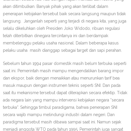
akan ditimbulkan. Banyak pihak yang akan terlibat dalam
- Daftar Anggota
penerapan kebijakan tersebut baik secara langsung maupun tidak
langsung. Janganlah seperti yang terjadi di negara kita, yang juga
- Bergabung
selalu dikeluhkan oleh Presiden Joko Widodo, ribuan regulasi
- Dokumen Kegiatan
telah diterbitkan dinegara tercintanya ini dan berdampak
membelenggu pelaku usaha nasional. Dalam beberapa kasus
SPPT-SNI & TKDN
pelaku usaha masih dianggap sebagai target dan sapi perahan.
Kontak
Sebelum tahun 1994 pasar domestik masih belum terbuka seperti
saat ini. Pemerintah masih mampu mengendalikan barang impor
SKEM (MEPS) & LTHE
dan ekspor, baik dengan menaikkan atau menurunkan tarif bea
masuk maupun dengan instrumen teknis seperti SNI. Dan pada
SNI Wajib (Safety)
saat itu mekanisme tersebut dapat diterapkan secara efektip. Tidak
ada negara lain yang mampu intervensi kebijakan negara “secara
Lampu Bohlam ( Bulb) VS Luminer
terbuka”. Sehingga timbul paradigama, bahwa penerapan SNI
secara wajib mampu melindungi industri dalam negeri. Dan
paradigma tersebut masih dibawa sampai saat ini. Namun sejak
menjadi anggota WTO pada tahun 1995. Pemerintah juga sangat