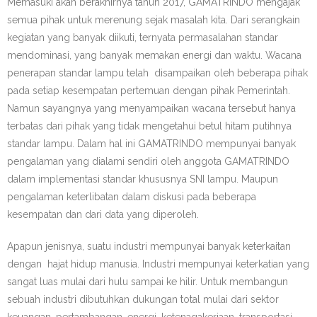
Memasuki akan berakhirnya tahun 2017, GAMATRINDO mengajak
- Dewan Pimpinan
semua pihak untuk merenung sejak masalah kita. Dari serangkain
- Kenapa bergabung Gamatrindo?
kegiatan yang banyak diikuti, ternyata permasalahan standar
mendominasi, yang banyak memakan energi dan waktu. Wacana
Regulasi
penerapan standar lampu telah disampaikan oleh beberapa pihak
pada setiap kesempatan pertemuan dengan pihak Pemerintah.
- Ringkasan Regulasi
Namun sayangnya yang menyampaikan wacana tersebut hanya
terbatas dari pihak yang tidak mengetahui betul hitam putihnya
- Regulasi Keuangan, Perdagangan dan Perindustrian
standar lampu. Dalam hal ini GAMATRINDO mempunyai banyak
pengalaman yang dialami sendiri oleh anggota GAMATRINDO
- - Online Single Submission
dalam implementasi standar khususnya SNI lampu. Maupun
pengalaman keterlibatan dalam diskusi pada beberapa
- Regulasi Teknis
kesempatan dan dari data yang diperoleh.
- - Lampu Fluorescent
Apapun jenisnya, suatu industri mempunyai banyak keterkaitan
dengan hajat hidup manusia. Industri mempunyai keterkatian yang
- - Lampu LED Swabalas
sangat luas mulai dari hulu sampai ke hilir. Untuk membangun
- LKPP & e-Katalog
sebuah industri dibutuhkan dukungan total mulai dari sektor