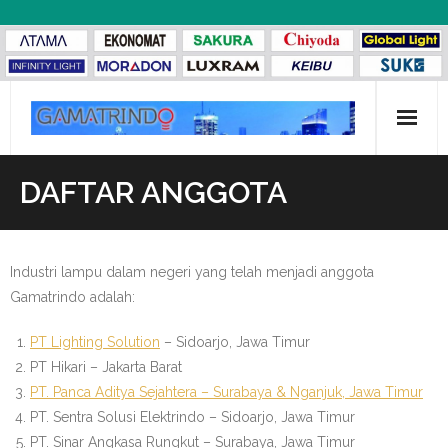
Skip
to
content
Beranda
DAFTAR ANGGOTA
Katalog Gamatrindo
Tentang Kami
Industri lampu dalam negeri yang telah menjadi anggota
Gamatrindo adalah:
- Profil Gamatrindo
PT Lighting Solution
– Sidoarjo, Jawa Timur
- Visi dan Misi
PT Hikari – Jakarta Barat
PT. Panca Aditya Sejahtera – Surabaya & Nganjuk, Jawa Timur
- Struktur Organisasi
PT. Sentra Solusi Elektrindo – Sidoarjo, Jawa Timur
PT. Sinar Angkasa Rungkut – Surabaya, Jawa Timur