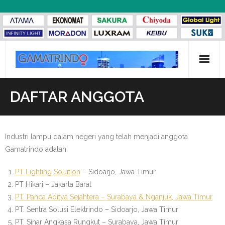
Skip
to
content
Beranda
DAFTAR ANGGOTA
Katalog Gamatrindo
Tentang Kami
Industri lampu dalam negeri yang telah menjadi anggota
Gamatrindo adalah:
- Profil Gamatrindo
PT Lighting Solution
– Sidoarjo, Jawa Timur
- Visi dan Misi
PT Hikari – Jakarta Barat
PT. Panca Aditya Sejahtera – Surabaya & Nganjuk, Jawa Timur
- Struktur Organisasi
PT. Sentra Solusi Elektrindo – Sidoarjo, Jawa Timur
PT. Sinar Angkasa Rungkut – Surabaya, Jawa Timur